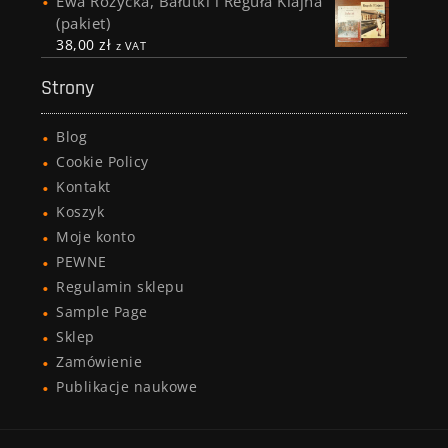
Ewa Różycka, Bałutki i Reguła Klajna
(pakiet)
38,00
zł
z VAT
Strony
Blog
Cookie Policy
Kontakt
Koszyk
Moje konto
PEWNE
Regulamin sklepu
Sample Page
Sklep
Zamówienie
Publikacje naukowe