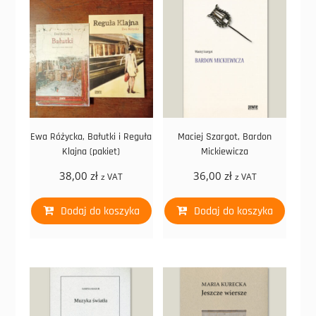
Ewa Różycka, Bałutki i Reguła
Maciej Szargot, Bardon
Klajna (pakiet)
Mickiewicza
38,00
zł
36,00
zł
z VAT
z VAT
Dodaj do koszyka
Dodaj do koszyka