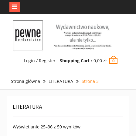
Jedno jest Pewne.
Odrzuć
Skip
to
content
Login / Register
Shopping Cart
/
0,00
zł
0
Strona główna
LITERATURA
Strona 3
LITERATURA
Wyświetlanie 25–36 z 59 wyników