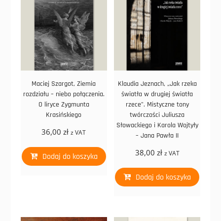
Maciej Szargot, Ziemia
Klaudia Jeznach, „Jak rzeka
rozdziału – niebo połączenia.
światła w drugiej światła
O liryce Zygmunta
rzece”. Mistyczne tony
Krasińskiego
twórczości Juliusza
Słowackiego i Karola Wojtyły
36,00
zł
z VAT
– Jana Pawła II
38,00
zł
z VAT
Dodaj do koszyka
Dodaj do koszyka