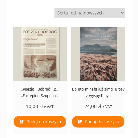
„Poezja i Dobroć” (2).
Bo oto minęła już zima. Głosy
„Fortepian Szopena”.
z wyspy Uløya
10,00
zł
24,00
zł
z VAT
z VAT
Dodaj do koszyka
Dodaj do koszyka