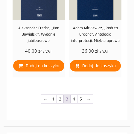
Aleksander Fredro, „Pan
Adam Mickiewicz, „Reduta
Jowialski”. Wydanie
Ordona”. Antologia
jubileuszowe
interpretacji. Miękka oprawa
40,00
zł
36,00
zł
z VAT
z VAT
Dodaj do koszyka
Dodaj do koszyka
←
1
2
3
4
5
→