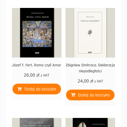
Józef F. Fert, Roma czyli Amor
Zbigniew Dmitroca, Deklaracja
niepodległości
26,00
zł
z VAT
24,00
zł
z VAT
Dodaj do koszyka
Dodaj do koszyka