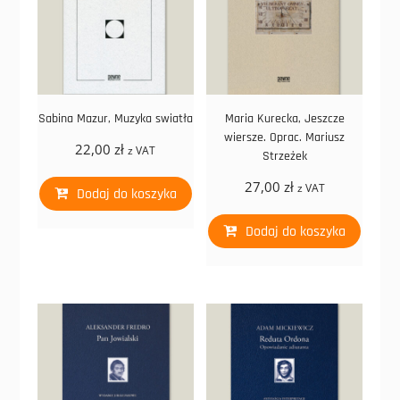
Sabina Mazur, Muzyka swiatła
Maria Kurecka, Jeszcze
wiersze. Oprac. Mariusz
22,00
zł
z VAT
Strzeżek
27,00
zł
z VAT
Dodaj do koszyka
Dodaj do koszyka