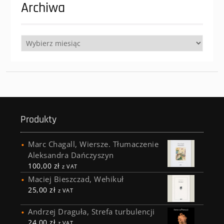
Archiwa
Archiwa
Produkty
Marc Chagall, Wiersze. Tłumaczenie
Aleksandra Dańczyszyn
100,00
zł
z VAT
Maciej Bieszczad, Wehikuł
25,00
zł
z VAT
Andrzej Draguła, Strefa turbulencji
24,00
zł
z VAT