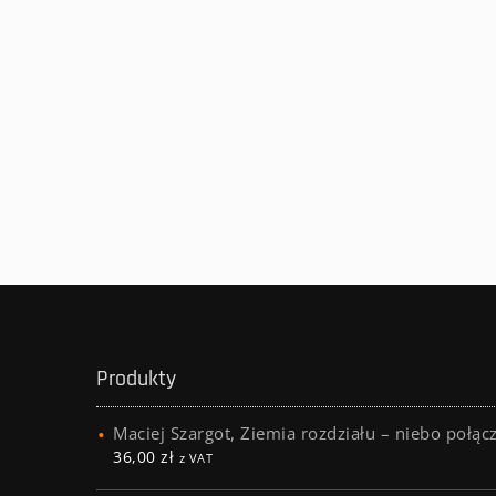
Produkty
Maciej Szargot, Ziemia rozdziału – niebo połąc
36,00
zł
z VAT