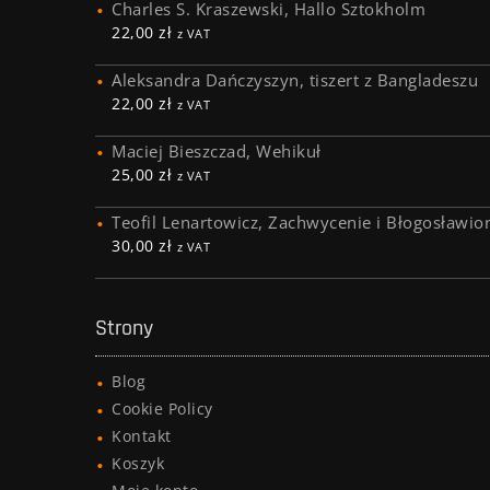
Charles S. Kraszewski, Hallo Sztokholm
22,00
zł
z VAT
Aleksandra Dańczyszyn, tiszert z Bangladeszu
22,00
zł
z VAT
Maciej Bieszczad, Wehikuł
25,00
zł
z VAT
Teofil Lenartowicz, Zachwycenie i Błogosławio
30,00
zł
z VAT
Strony
Blog
Cookie Policy
Kontakt
Koszyk