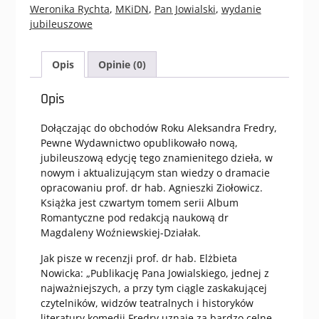
Weronika Rychta
,
MKiDN
,
Pan Jowialski
,
wydanie
jubileuszowe
Opis
Opinie (0)
Opis
Dołączając do obchodów Roku Aleksandra Fredry,
Pewne Wydawnictwo opublikowało nową,
jubileuszową edycję tego znamienitego dzieła, w
nowym i aktualizującym stan wiedzy o dramacie
opracowaniu prof. dr hab. Agnieszki Ziołowicz.
Książka jest czwartym tomem serii Album
Romantyczne pod redakcją naukową dr
Magdaleny Woźniewskiej-Działak.
Jak pisze w recenzji prof. dr hab. Elżbieta
Nowicka: „Publikację Pana Jowialskiego, jednej z
najważniejszych, a przy tym ciągle zaskakującej
czytelników, widzów teatralnych i historyków
literatury komedii Fredry uznaję za bardzo celne