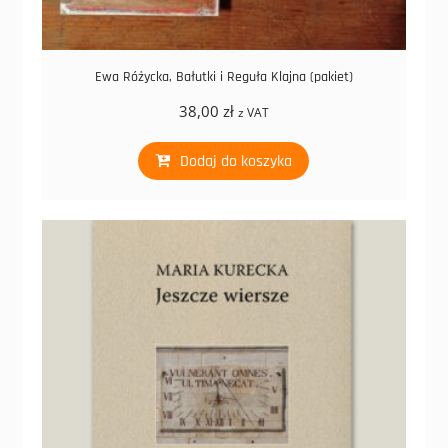
Ewa Różycka, Bałutki i Reguła Klajna (pakiet)
38,00
zł
z VAT
Dodaj do koszyka