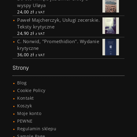
wyspy Uløya
24,00
zł
z VAT
Paweł Majcherczyk, Usługi zecerskie.
Teksty krytyczne
24,90
zł
z VAT
C. Norwid, "Promethidion". Wydanie
krytyczne
36,00
zł
z VAT
Strony
Blog
Cookie Policy
Kontakt
Koszyk
Moje konto
PEWNE
Regulamin sklepu
Sample Page