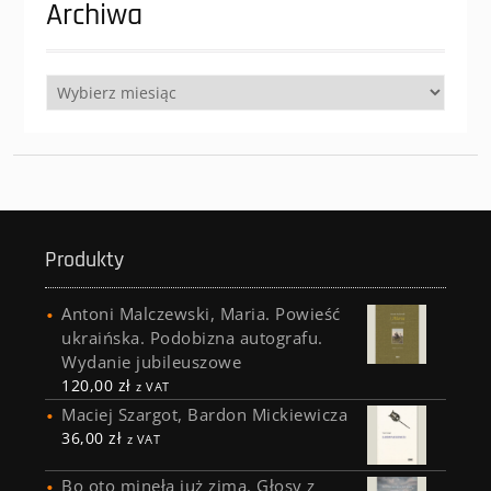
Archiwa
Archiwa
Produkty
Antoni Malczewski, Maria. Powieść
ukraińska. Podobizna autografu.
Wydanie jubileuszowe
120,00
zł
z VAT
Maciej Szargot, Bardon Mickiewicza
36,00
zł
z VAT
Bo oto minęła już zima. Głosy z