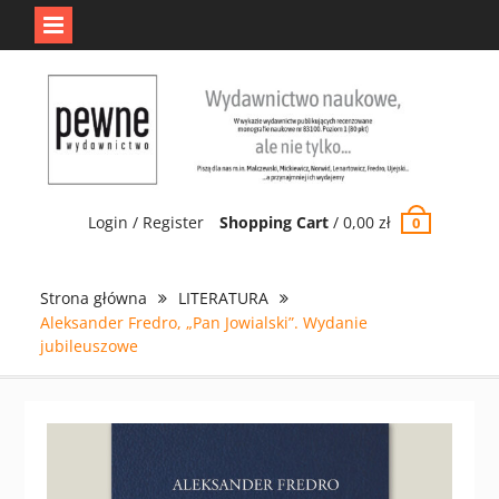
Jedno jest Pewne.
Odrzuć
Skip
to
content
Login / Register
Shopping Cart
/
0,00
zł
0
Strona główna
LITERATURA
Aleksander Fredro, „Pan Jowialski”. Wydanie
jubileuszowe