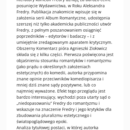
posunięcie Wydawnictwa, w Roku Aleksandra
Fredry. Publikacja znakomicie wpisuje się w
założenia serii Album Romantyczne, udostępnia
szerszej niż tylko akademicka publiczności utwór
Fredry, z pełnym poszanowaniem osiągnięć
poprzedników – edytorów i badaczy – i z
umiejętnie zredagowanym aparatem krytycznym.
Obszerny Komentarz pióra Agnieszki Ziołowicz
składa się z kilku części. Pierwsza poświęcona jest
objaśnieniu stosunku romantyków i romantyzmu
(jako prądu o określonych założeniach
estetycznych) do komedii, autorka przypomina
znane opinie przeciwników komediopisarza i
mniej dziś znane sądy pozytywne, lub co
najmniej wyważone. Efekt tego przeglądu jest
bardzo interesujący, wychodzi poza utarty sąd o
„niedopasowaniu” Fredry do romantyzmu i
wskazuje na znaczenie Fredry i jego krytyków dla
zbudowania pluralizmu estetycznego i
światopoglądowego epoki.
Analiza tytułowej postaci, w której autorka