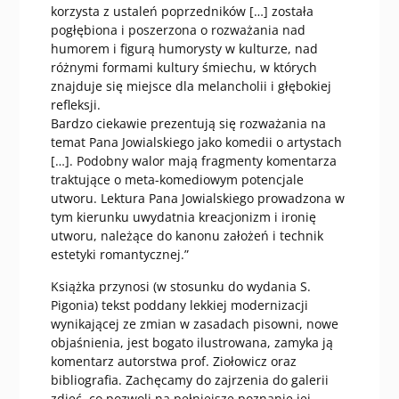
korzysta z ustaleń poprzedników […] została
pogłębiona i poszerzona o rozważania nad
humorem i figurą humorysty w kulturze, nad
różnymi formami kultury śmiechu, w których
znajduje się miejsce dla melancholii i głębokiej
refleksji.
Bardzo ciekawie prezentują się rozważania na
temat Pana Jowialskiego jako komedii o artystach
[…]. Podobny walor mają fragmenty komentarza
traktujące o meta-komediowym potencjale
utworu. Lektura Pana Jowialskiego prowadzona w
tym kierunku uwydatnia kreacjonizm i ironię
utworu, należące do kanonu założeń i technik
estetyki romantycznej.”
Książka przynosi (w stosunku do wydania S.
Pigonia) tekst poddany lekkiej modernizacji
wynikającej ze zmian w zasadach pisowni, nowe
objaśnienia, jest bogato ilustrowana, zamyka ją
komentarz autorstwa prof. Ziołowicz oraz
bibliografia. Zachęcamy do zajrzenia do galerii
zdjęć, co pozwoli na pełniejsze poznanie jej