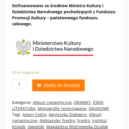
Dofinansowano ze środków Ministra Kultury i
Dziedzictwa Narodowego pochodzących z Funduszu
Promocji Kultury – państwowego funduszu
celowego.
85 w magazynie
ilość
Dodaj do koszyka
Aleksander
Fredro,
„Pan
Kategorie:
Album romantyczne
,
DRAMAT
,
ESEJE
,
Jowialski”.
LITERATURA
,
Monografie recenzowane
,
NAUKOWE
Wydanie
Tagi:
Adam Cedro
,
Agnieszka ZIołowicz
,
Album
jubileuszowe
romantyczne
,
Aleksander Fredro
,
Fredro
,
Instytut
Książki
,
Jowialski
,
Magdalena Woźniewska-Działak