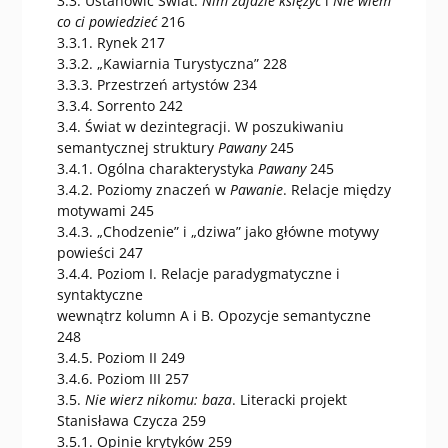
3.3. Ustanowić Świat.
Nim zajdzie księżyc
i
Nie wiem
co ci powiedzieć
216
3.3.1. Rynek 217
3.3.2. „Kawiarnia Turystyczna” 228
3.3.3. Przestrzeń artystów 234
3.3.4. Sorrento 242
3.4. Świat w dezintegracji. W poszukiwaniu
semantycznej struktury
Pawany
245
3.4.1. Ogólna charakterystyka
Pawany
245
3.4.2. Poziomy znaczeń w
Pawanie
. Relacje między
motywami 245
3.4.3. „Chodzenie” i „dziwa” jako główne motywy
powieści 247
3.4.4. Poziom I. Relacje paradygmatyczne i
syntaktyczne
wewnątrz kolumn A i B. Opozycje semantyczne
248
3.4.5. Poziom II 249
3.4.6. Poziom III 257
3.5.
Nie wierz nikomu: baza
. Literacki projekt
Stanisława Czycza 259
3.5.1. Opinie krytyków 259