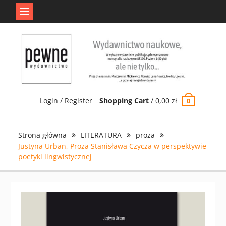
Jedno jest Pewne.
Odrzuć
Skip
to
content
Login / Register
Shopping Cart
/
0,00
zł
0
Strona główna
LITERATURA
proza
Justyna Urban, Proza Stanisława Czycza w perspektywie
poetyki lingwistycznej