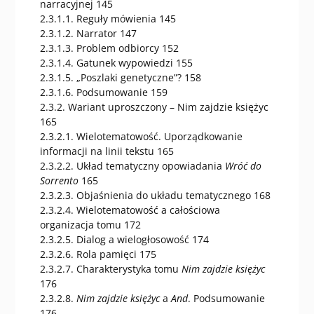
narracyjnej 145
2.3.1.1. Reguły mówienia 145
2.3.1.2. Narrator 147
2.3.1.3. Problem odbiorcy 152
2.3.1.4. Gatunek wypowiedzi 155
2.3.1.5. „Poszlaki genetyczne”? 158
2.3.1.6. Podsumowanie 159
2.3.2. Wariant uproszczony – Nim zajdzie księżyc
165
2.3.2.1. Wielotematowość. Uporządkowanie
informacji na linii tekstu 165
2.3.2.2. Układ tematyczny opowiadania
Wróć do
Sorrento
165
2.3.2.3. Objaśnienia do układu tematycznego 168
2.3.2.4. Wielotematowość a całościowa
organizacja tomu 172
2.3.2.5. Dialog a wielogłosowość 174
2.3.2.6. Rola pamięci 175
2.3.2.7. Charakterystyka tomu
Nim zajdzie księżyc
176
2.3.2.8.
Nim zajdzie księżyc
a
And
. Podsumowanie
176