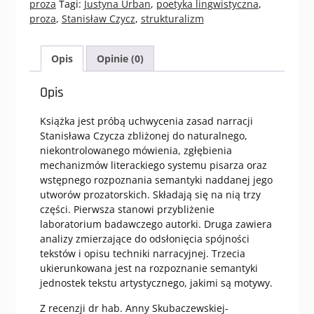
proza
Tagi:
Justyna Urban
,
poetyka lingwistyczna
,
proza
,
Stanisław Czycz
,
strukturalizm
Opis
Opinie (0)
Opis
Książka jest próbą uchwycenia zasad narracji
Stanisława Czycza zbliżonej do naturalnego,
niekontrolowanego mówienia, zgłębienia
mechanizmów literackiego systemu pisarza oraz
wstępnego rozpoznania semantyki naddanej jego
utworów prozatorskich. Składają się na nią trzy
części. Pierwsza stanowi przybliżenie
laboratorium badawczego autorki. Druga zawiera
analizy zmierzające do odsłonięcia spójności
tekstów i opisu techniki narracyjnej. Trzecia
ukierunkowana jest na rozpoznanie semantyki
jednostek tekstu artystycznego, jakimi są motywy.
Z recenzji dr hab. Anny Skubaczewskiej-