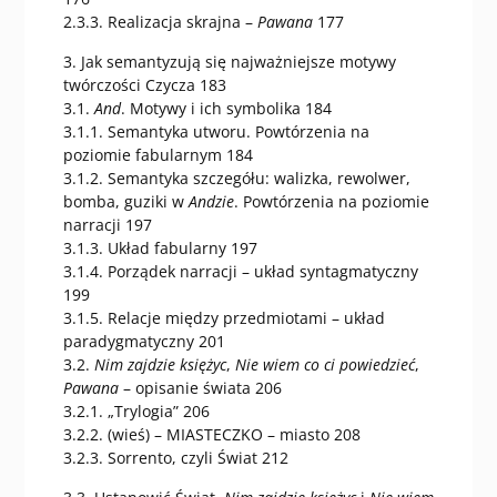
2.3.3. Realizacja skrajna –
Pawana
177
3. Jak semantyzują się najważniejsze motywy
twórczości Czycza 183
3.1.
And
. Motywy i ich symbolika 184
3.1.1. Semantyka utworu. Powtórzenia na
poziomie fabularnym 184
3.1.2. Semantyka szczegółu: walizka, rewolwer,
bomba, guziki w
Andzie
. Powtórzenia na poziomie
narracji 197
3.1.3. Układ fabularny 197
3.1.4. Porządek narracji – układ syntagmatyczny
199
3.1.5. Relacje między przedmiotami – układ
paradygmatyczny 201
3.2.
Nim zajdzie księżyc
,
Nie wiem co ci powiedzieć
,
Pawana
– opisanie świata 206
3.2.1. „Trylogia” 206
3.2.2. (wieś) – MIASTECZKO – miasto 208
3.2.3. Sorrento, czyli Świat 212