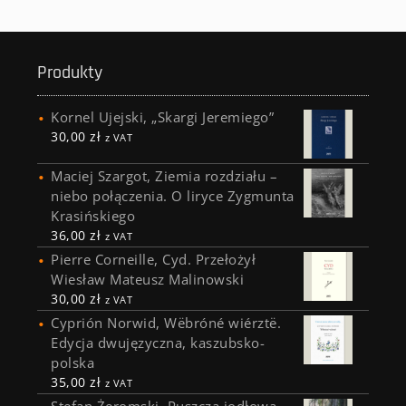
Produkty
Kornel Ujejski, „Skargi Jeremiego”
30,00
zł
z VAT
Maciej Szargot, Ziemia rozdziału –
niebo połączenia. O liryce Zygmunta
Krasińskiego
36,00
zł
z VAT
Pierre Corneille, Cyd. Przełożył
Wiesław Mateusz Malinowski
30,00
zł
z VAT
Cyprión Norwid, Wëbróné wiérztë.
Edycja dwujęzyczna, kaszubsko-
polska
35,00
zł
z VAT