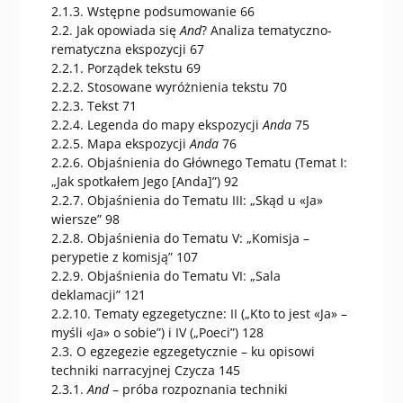
2.1.3. Wstępne podsumowanie 66
2.2. Jak opowiada się
And
? Analiza tematyczno-
rematyczna ekspozycji 67
2.2.1. Porządek tekstu 69
2.2.2. Stosowane wyróżnienia tekstu 70
2.2.3. Tekst 71
2.2.4. Legenda do mapy ekspozycji
Anda
75
2.2.5. Mapa ekspozycji
Anda
76
2.2.6. Objaśnienia do Głównego Tematu (Temat I:
„Jak spotkałem Jego [Anda]”) 92
2.2.7. Objaśnienia do Tematu III: „Skąd u «Ja»
wiersze” 98
2.2.8. Objaśnienia do Tematu V: „Komisja –
perypetie z komisją” 107
2.2.9. Objaśnienia do Tematu VI: „Sala
deklamacji” 121
2.2.10. Tematy egzegetyczne: II („Kto to jest «Ja» –
myśli «Ja» o sobie”) i IV („Poeci”) 128
2.3. O egzegezie egzegetycznie – ku opisowi
techniki narracyjnej Czycza 145
2.3.1.
And
– próba rozpoznania techniki