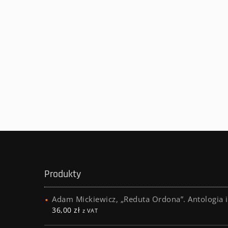
Produkty
Adam Mickiewicz, „Reduta Ordona”. Antologia i
36,00
zł
z VAT