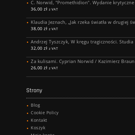
C. Norwid, "Promethidion". Wydanie krytyczne
36,00
zł
z VAT
Klaudia Jeznach, „Jak rzeka światła w drugiej ś
38,00
zł
z VAT
Andrzej Tyszczyk, W kręgu tragiczności. Studia
32,00
zł
z VAT
Za kulisami. Cyprian Norwid / Kazimierz Braun
26,00
zł
z VAT
Strony
Blog
Cookie Policy
Kontakt
Koszyk