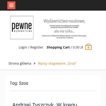
Jedno jest Pewne.
Odrzuć
Skip
to
content
Login / Register
Shopping Cart
/
0,00
zł
0
Strona główna
Wpisy otagowane „Szoa”
Tag:
Szoa
Andrzej Tyszczyk, W kręgu