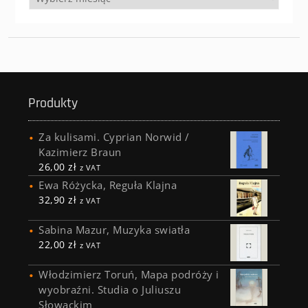
Produkty
Za kulisami. Cyprian Norwid /
Kazimierz Braun
26,00
zł
z VAT
Ewa Różycka, Reguła Klajna
32,90
zł
z VAT
Sabina Mazur, Muzyka swiatła
22,00
zł
z VAT
Włodzimierz Toruń, Mapa podróży i
wyobraźni. Studia o Juliuszu
Słowackim