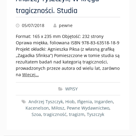
tragiczności. Studia
05/07/2018
pewne
Format: 165 x 235 mm Objętość: 232 strony
Oprawa miękka, foliowana ISBN 978-83-63518-18-9
Projekt okładki: Agnieszka Piksa (z własną grafiką
„Zagadka Sfinksa”) Pomieszczone w tomie studia są
rezultatem badań nad kategorią tragiczności,
prowadzonych przeze autora od wielu lat, zarówno
na
Więcej…
WPISY
Andrzej Tyszczyk
,
Hiob
,
Ifigenia
,
Ingarden
,
Kacenelson
,
Miłosz
,
Pewne Wydawnictwo
,
Szoa
,
tragiczność
,
tragizm
,
Tyszczyk