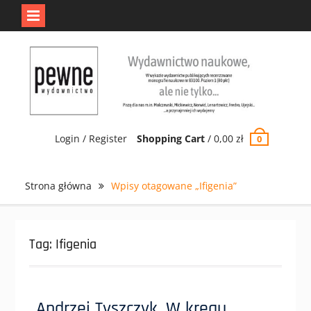
Jedno jest Pewne.
Odrzuć
Skip
to
content
Login / Register
Shopping Cart
/
0,00
zł
0
Strona główna
Wpisy otagowane „Ifigenia”
Tag:
Ifigenia
Andrzej Tyszczyk, W kręgu