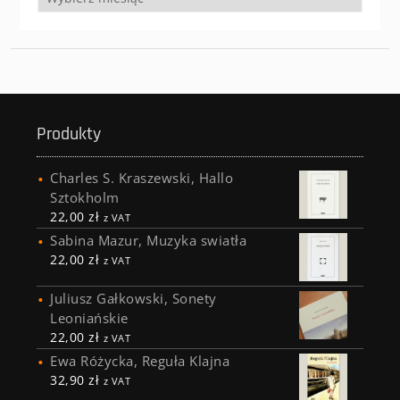
Produkty
Charles S. Kraszewski, Hallo
Sztokholm
22,00
zł
z VAT
Sabina Mazur, Muzyka swiatła
22,00
zł
z VAT
Juliusz Gałkowski, Sonety
Leoniańskie
22,00
zł
z VAT
Ewa Różycka, Reguła Klajna
32,90
zł
z VAT