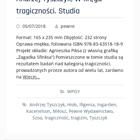
tragiczności. Studia
05/07/2018
pewne
Format: 165 x 235 mm Objętość: 232 strony
Oprawa miękka, foliowana ISBN 978-83-63518-18-9
Projekt okładki: Agnieszka Piksa (z własną grafiką
„Zagadka Sfinksa”) Pomieszczone w tomie studia są
rezultatem badań nad kategorią tragiczności,
prowadzonych przeze autora od wielu lat, zarówno
na
Więcej…
WPISY
Andrzej Tyszczyk
,
Hiob
,
Ifigenia
,
Ingarden
,
Kacenelson
,
Miłosz
,
Pewne Wydawnictwo
,
Szoa
,
tragiczność
,
tragizm
,
Tyszczyk