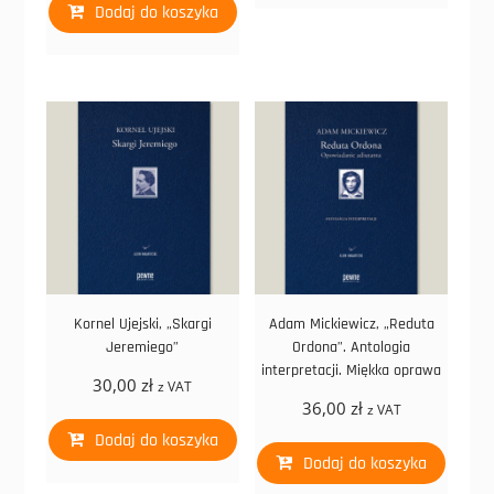
Dodaj do koszyka
Kornel Ujejski, „Skargi
Adam Mickiewicz, „Reduta
Jeremiego”
Ordona”. Antologia
interpretacji. Miękka oprawa
30,00
zł
z VAT
36,00
zł
z VAT
Dodaj do koszyka
Dodaj do koszyka