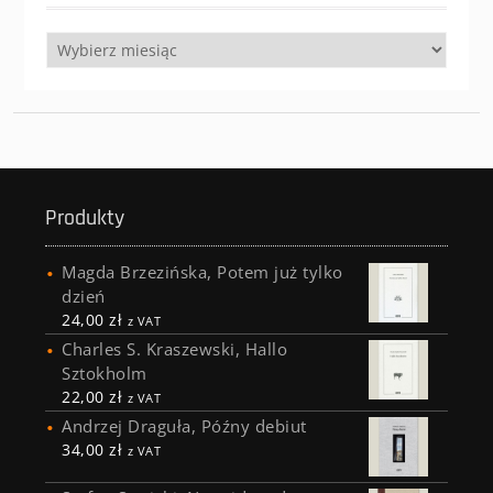
Archiwa
Produkty
Magda Brzezińska, Potem już tylko
dzień
24,00
zł
z VAT
Charles S. Kraszewski, Hallo
Sztokholm
22,00
zł
z VAT
Andrzej Draguła, Późny debiut
34,00
zł
z VAT