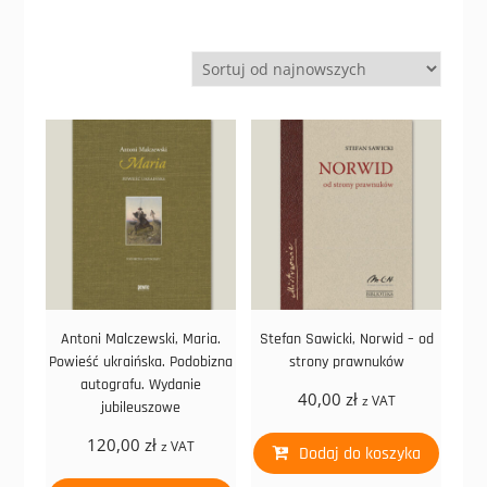
Antoni Malczewski, Maria.
Stefan Sawicki, Norwid – od
Powieść ukraińska. Podobizna
strony prawnuków
autografu. Wydanie
40,00
zł
z VAT
jubileuszowe
120,00
zł
z VAT
Dodaj do koszyka