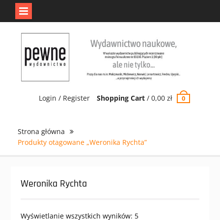
Jedno jest Pewne.
Odrzuć
Skip
to
content
Login / Register
Shopping Cart
/
0,00
zł
0
Strona główna
Produkty otagowane „Weronika Rychta”
Weronika Rychta
Wyświetlanie wszystkich wyników: 5