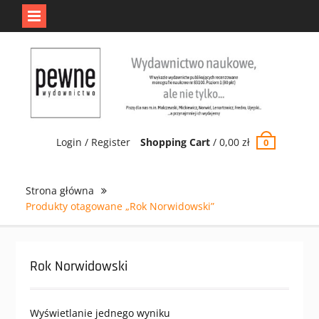
Jedno jest Pewne.
Odrzuć
Skip
to
content
Login / Register
Shopping Cart
/
0,00
zł
0
Strona główna
Produkty otagowane „Rok Norwidowski”
Rok Norwidowski
Wyświetlanie jednego wyniku