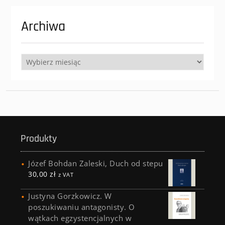
Archiwa
Archiwa
Produkty
Józef Bohdan Zaleski, Duch od stepu
30,00
zł
z VAT
Justyna Gorzkowicz. W
poszukiwaniu antagonisty. O
wątkach egzystencjalnych w