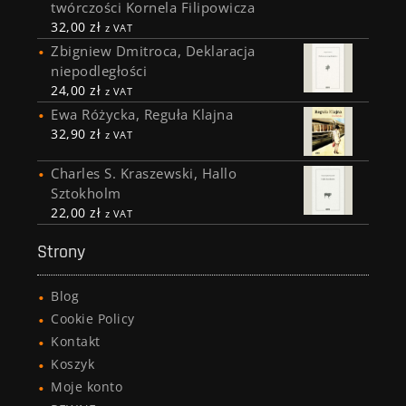
twórczości Kornela Filipowicza
32,00
zł
z VAT
Zbigniew Dmitroca, Deklaracja
niepodległości
24,00
zł
z VAT
Ewa Różycka, Reguła Klajna
32,90
zł
z VAT
Charles S. Kraszewski, Hallo
Sztokholm
22,00
zł
z VAT
Strony
Blog
Cookie Policy
Kontakt
Koszyk
Moje konto