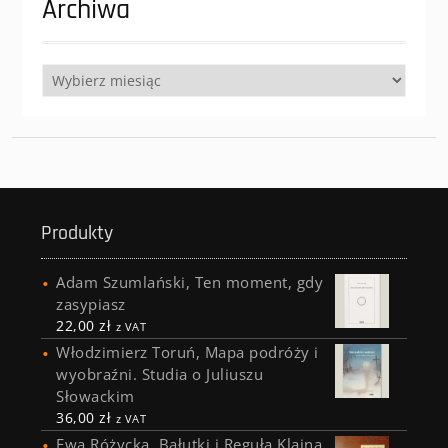
Archiwa
Archiwa
Produkty
Adam Szumlański, Ten moment, gdy
zasypiasz
22,00
zł
z VAT
Włodzimierz Toruń, Mapa podróży i
wyobraźni. Studia o Juliuszu
Słowackim
36,00
zł
z VAT
Ewa Różycka, Bałutki i Reguła Klajna