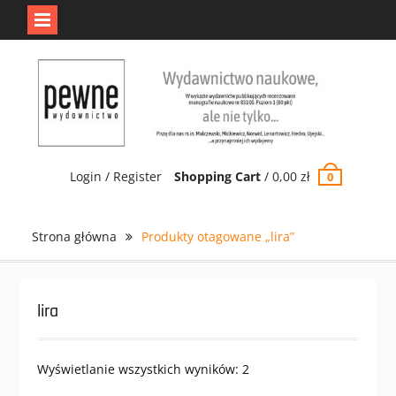
Jedno jest Pewne.
Odrzuć
Skip
to
content
Login / Register
Shopping Cart
/
0,00
zł
0
Strona główna
Produkty otagowane „lira”
lira
Wyświetlanie wszystkich wyników: 2