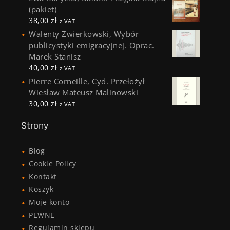
(pakiet)
38,00
zł
z VAT
Walenty Zwierkowski, Wybór
publicystyki emigracyjnej. Oprac.
Marek Stanisz
40,00
zł
z VAT
Pierre Corneille, Cyd. Przełożył
Wiesław Mateusz Malinowski
30,00
zł
z VAT
Strony
Blog
Cookie Policy
Kontakt
Koszyk
Moje konto
PEWNE
Regulamin sklepu