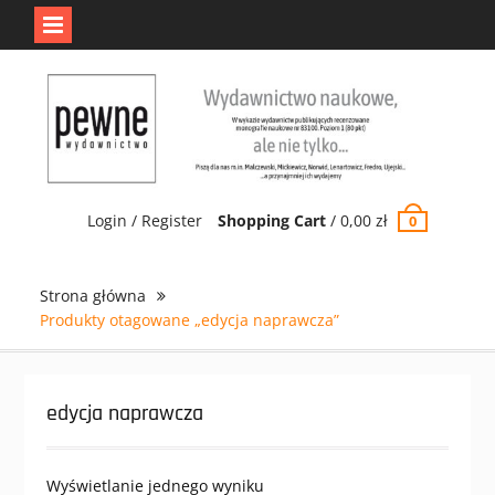
Jedno jest Pewne.
Odrzuć
Skip
to
content
Login / Register
Shopping Cart
/
0,00
zł
0
Strona główna
Produkty otagowane „edycja naprawcza”
edycja naprawcza
Wyświetlanie jednego wyniku