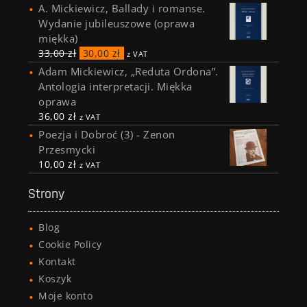
A. Mickiewicz, Ballady i romanse.
Wydanie jubileuszowe (oprawa
miękka)
33,00
zł
30,00
zł
z VAT
Adam Mickiewicz, „Reduta Ordona”.
Antologia interpretacji. Miękka
oprawa
36,00
zł
z VAT
Poezja i Dobroć (3) - Zenon
Przesmycki
10,00
zł
z VAT
Strony
Blog
Cookie Policy
Kontakt
Koszyk
Moje konto