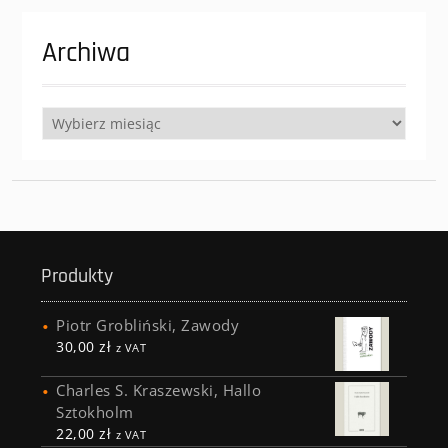
Archiwa
Archiwa
Produkty
Piotr Grobliński, Zawody
30,00
zł
z VAT
Charles S. Kraszewski, Hallo
Sztokholm
22,00
zł
z VAT