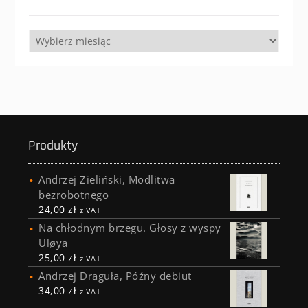
Archiwa
Produkty
Andrzej Zieliński, Modlitwa
bezrobotnego
24,00
zł
z VAT
Na chłodnym brzegu. Głosy z wyspy
Uløya
25,00
zł
z VAT
Andrzej Draguła, Późny debiut
34,00
zł
z VAT