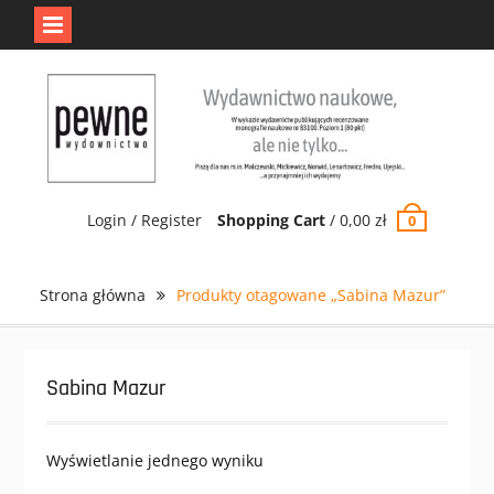
Jedno jest Pewne.
Odrzuć
Skip
to
content
Login / Register
Shopping Cart
/
0,00
zł
0
Strona główna
Produkty otagowane „Sabina Mazur”
Sabina Mazur
Wyświetlanie jednego wyniku