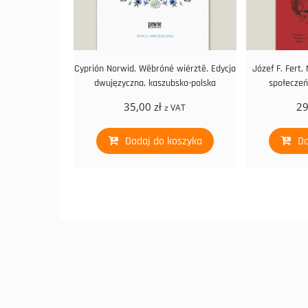
Cyprión Norwid, Wëbróné wiérztë. Edycja
Józef F. Fert,
dwujęzyczna, kaszubsko-polska
społeczeń
35,00
zł
2
z VAT
Dodaj do koszyka
Do