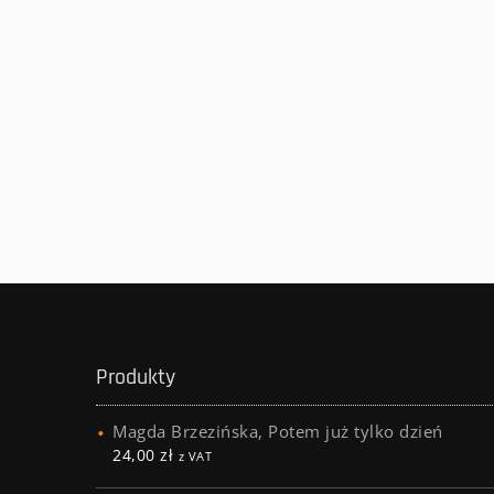
Produkty
Magda Brzezińska, Potem już tylko dzień
24,00
zł
z VAT