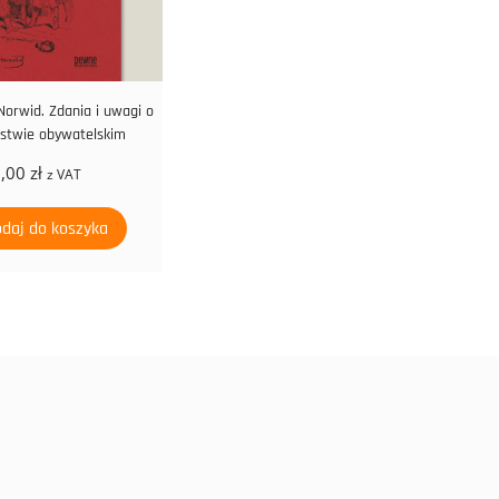
 Norwid. Zdania i uwagi o
stwie obywatelskim
9,00
zł
z VAT
daj do koszyka