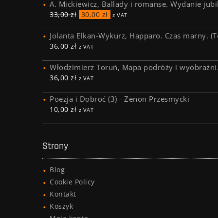
A. Mickiewicz, Ballady i romanse. Wydanie jub
33,00
zł
30,00
zł
z VAT
Jolanta Elkan-Wykurz, Happaro. Czas marny. (To
36,00
zł
z VAT
Włodzimierz Toruń, Mapa podróży i wyobraźni.
36,00
zł
z VAT
Poezja i Dobroć (3) - Zenon Przesmycki
10,00
zł
z VAT
Strony
Blog
Cookie Policy
Kontakt
Koszyk