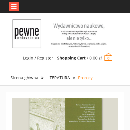
Jedno jest Pewne.
Odrzuć
Skip
to
content
Login / Register
Shopping Cart
/
0,00
zł
0
Strona główna
LITERATURA
Prorocy…