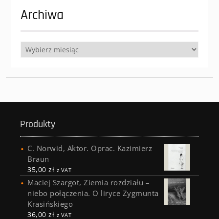
Archiwa
Archiwa
Produkty
C. Norwid, Aktor. Oprac. Kazimierz
Braun
35,00
zł
z VAT
Maciej Szargot, Ziemia rozdziału –
niebo połączenia. O liryce Zygmunta
Krasińskiego
36,00
zł
z VAT