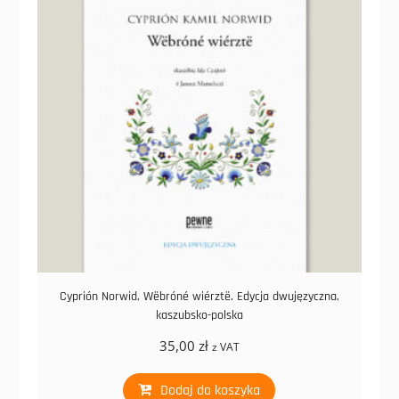
Cyprión Norwid, Wëbróné wiérztë. Edycja dwujęzyczna,
kaszubsko-polska
35,00
zł
z VAT
Dodaj do koszyka