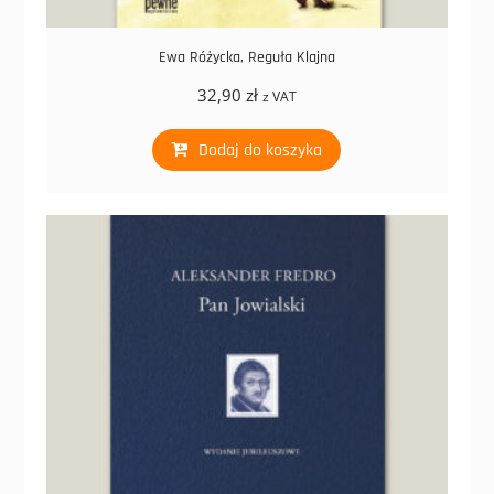
Ewa Różycka, Reguła Klajna
32,90
zł
z VAT
Dodaj do koszyka