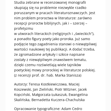
Studia zebrane w recenzowanej monografii
skupiają się na problemie niezwykle rzadko
poruszanym w pracach literaturoznawczych. Jest
nim problem proroctwa w literaturze: zarówno
recepcji proroctw biblijnych, jak i – szerzej –
profetyzmu
w utworach literackich (religijnych i „świeckich”),
a ponadto figury poety jako proroka. Już samo
podjęcie tego zagadnienia stanowi o niewątpliwej
wartości naukowej tej publikacji. A dodać trzeba,
że zgromadzone artykuły i szkice napisane
zostały z niewątpliwym znawstwem tematu,
dzięki czemu rozświetlają wiele tajników
poetyckiej mowy prorockiej w literaturze polskiej.
(z recenzji prof. dr. hab. Marka Stanisza)
Autorzy: Teresa Kostkiewiczowa, Maciej
Koszewski, Jan Zieliński, Piotr Mitzner, Jacek
Kopciński, Małgorzata Łukaszuk, Ewangelina
Skalińska, Bernadetta Kuczera-Chachulska
Opracowanie typograficzne: Adam Cedro