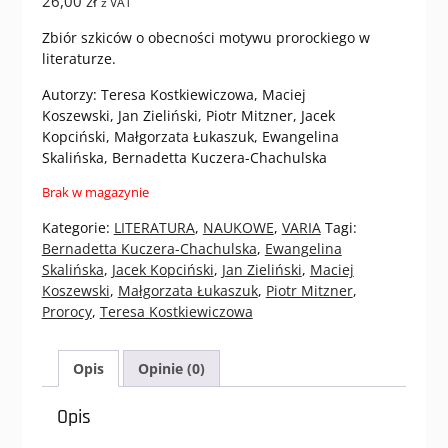
26,00
zł
z VAT
Zbiór szkiców o obecności motywu prorockiego w
literaturze.
Autorzy: Teresa Kostkiewiczowa, Maciej
Koszewski, Jan Zieliński, Piotr Mitzner, Jacek
Kopciński, Małgorzata Łukaszuk, Ewangelina
Skalińska, Bernadetta Kuczera-Chachulska
Brak w magazynie
Kategorie:
LITERATURA
,
NAUKOWE
,
VARIA
Tagi:
Bernadetta Kuczera-Chachulska
,
Ewangelina
Skalińska
,
Jacek Kopciński
,
Jan Zieliński
,
Maciej
Koszewski
,
Małgorzata Łukaszuk
,
Piotr Mitzner
,
Prorocy
,
Teresa Kostkiewiczowa
Opis
Opinie (0)
Opis