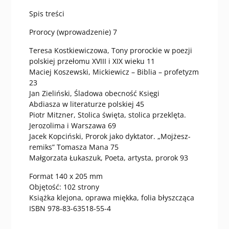
Spis treści
Prorocy (wprowadzenie) 7
Teresa Kostkiewiczowa, Tony prorockie w poezji
polskiej przełomu XVIII i XIX wieku 11
Maciej Koszewski, Mickiewicz – Biblia – profetyzm
23
Jan Zieliński, Śladowa obecność Księgi
Abdiasza w literaturze polskiej 45
Piotr Mitzner, Stolica święta, stolica przeklęta.
Jerozolima i Warszawa 69
Jacek Kopciński, Prorok jako dyktator. „Mojżesz-
remiks” Tomasza Mana 75
Małgorzata Łukaszuk, Poeta, artysta, prorok 93
Format 140 x 205 mm
Objętość: 102 strony
Książka klejona, oprawa miękka, folia błyszcząca
ISBN 978-83-63518-55-4