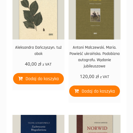
Aleksandra Dańczyszyn, tuż
Antoni Malczewski, Maria.
obok
Powieść ukraińska. Podobizna
autografu. Wydanie
40,00
zł
z VAT
jubileuszowe
120,00
zł
z VAT
Dodaj do koszyka
Dodaj do koszyka