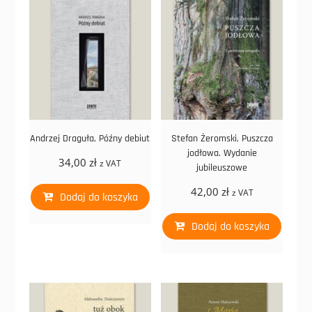
Andrzej Draguła, Późny debiut
Stefan Żeromski, Puszcza
jodłowa. Wydanie
34,00
zł
z VAT
jubileuszowe
42,00
zł
z VAT
Dodaj do koszyka
Dodaj do koszyka