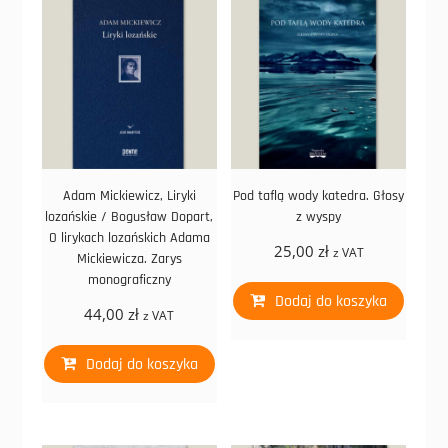
Adam Mickiewicz, Liryki
Pod taflą wody katedra. Głosy
lozańskie / Bogusław Dopart,
z wyspy
O lirykach lozańskich Adama
25,00
zł
z VAT
Mickiewicza. Zarys
monograficzny
Dodaj do koszyka
44,00
zł
z VAT
Dodaj do koszyka