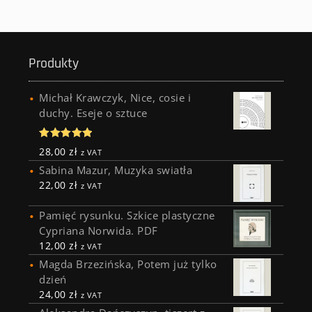
Produkty
Michał Krawczyk, Nice, cosie i
duchy. Eseje o sztuce
Oceniono
28,00
zł
z VAT
5.00
na 5
Sabina Mazur, Muzyka swiatła
22,00
zł
z VAT
Pamięć rysunku. Szkice plastyczne
Cypriana Norwida. PDF
12,00
zł
z VAT
Magda Brzezińska, Potem już tylko
dzień
24,00
zł
z VAT