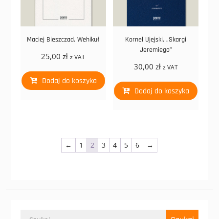
Maciej Bieszczad, Wehikuł
Kornel Ujejski, „Skargi
Jeremiego”
25,00
zł
z VAT
30,00
zł
z VAT
Dodaj do koszyka
Dodaj do koszyka
←
1
2
3
4
5
6
→
Szukaj: