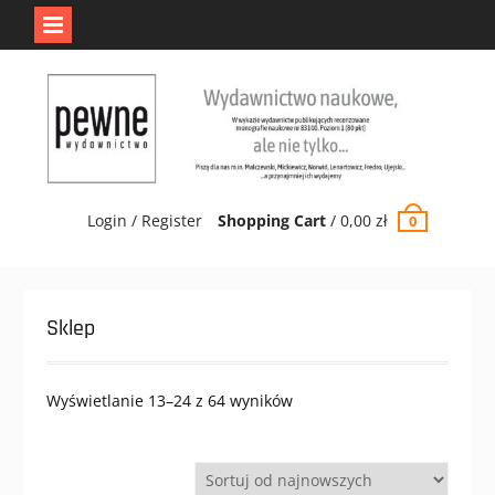
Jedno jest Pewne.
Odrzuć
Skip
to
content
Login / Register
Shopping Cart
/
0,00
zł
0
Sklep
Wyświetlanie 13–24 z 64 wyników