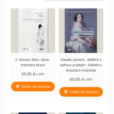
C. Norwid, Aktor. Oprac.
Klaudia Jeznach, „Walkiria z
Kazimierz Braun
północy przybyła”. Elżbieta z
Branickich Krasińska
35,00
zł
z VAT
60,00
zł
z VAT
Dodaj do koszyka
Dodaj do koszyka