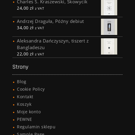
Charles S. Kraszewski, Skowycik
24,00
zł
z VAT
Andrzej Draguła, Późny debiut
34,00
zł
z VAT
Aleksandra Dańczyszyn, tiszert z
Bangladeszu
22,00
zł
z VAT
Strony
Blog
Cookie Policy
Kontakt
Koszyk
Moje konto
PEWNE
Regulamin sklepu
Sample Page