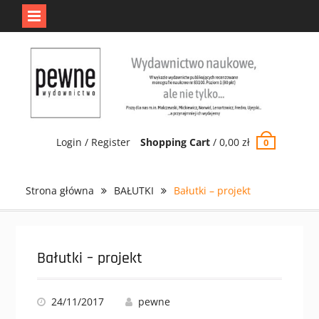
Jedno jest Pewne.
Odrzuć
Skip
to
content
Login / Register
Shopping Cart
/
0,00
zł
0
Strona główna
BAŁUTKI
Bałutki – projekt
Bałutki – projekt
24/11/2017
pewne