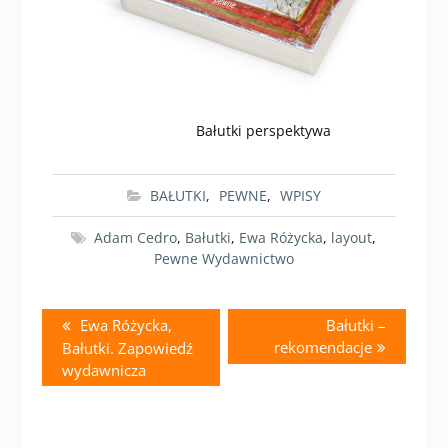
Bałutki perspektywa
BAŁUTKI
,
PEWNE
,
WPISY
Adam Cedro
,
Bałutki
,
Ewa Różycka
,
layout
,
Pewne Wydawnictwo
Nawigacja
Previous
Next
Ewa Różycka,
Bałutki –
wpisu
post:
post:
rekomendacje
Bałutki. Zapowiedź
wydawnicza