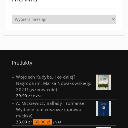
Archiwa
Produkty
Wojciech Kudyba, I co dalej?
Nagroda im. Marka Nowakowskiego
2021! (wznowienie)
29,90
zł
z VAT
A. Mickiewicz, Ballady i romanse.
Wydanie jubileuszowe (oprawa
miękka)
33,00
zł
30,00
zł
z VAT