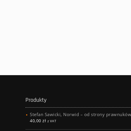
Produkty
Stefan Sawicki, Norwid – od strony prawnukó
40,00
zł
z VAT