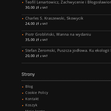
Teofil Lenartowicz, Zachwycenie i Błogosławio
30,00
zł
z VAT
Charles S. Kraszewski, Skowycik
24,00
zł
z VAT
Piotr Grobliński, Wanna na wydaniu
35,00
zł
z VAT
Stefan Żeromski, Puszcza jodłowa. Ku ekologii 
20,00
zł
z VAT
Strony
Blog
Cookie Policy
Kontakt
Koszyk