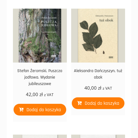
Stefan Żeromski, Puszcza
Aleksandra Dańczyszyn, tuż
jodłowa. Wydanie
obok
jubileuszowe
40,00
zł
z VAT
42,00
zł
z VAT
Dodaj do koszyka
Dodaj do koszyka