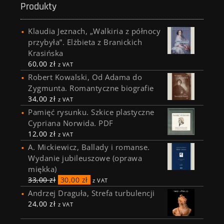
Produkty
Klaudia Jeznach, „Walkiria z północy
przybyła”. Elżbieta z Branickich
Krasińska
60,00
zł
z VAT
Robert Kowalski, Od Adama do
Zygmunta. Romantyczne biografie
34,00
zł
z VAT
Pamięć rysunku. Szkice plastyczne
Cypriana Norwida. PDF
12,00
zł
z VAT
A. Mickiewicz, Ballady i romanse.
Wydanie jubileuszowe (oprawa
miękka)
33,00
zł
30,00
zł
z VAT
Andrzej Draguła, Strefa turbulencji
24,00
zł
z VAT