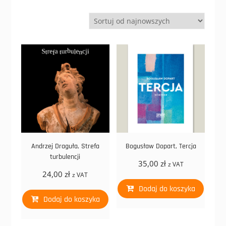
Andrzej Draguła, Strefa
Bogusław Dopart, Tercja
turbulencji
35,00
zł
z VAT
24,00
zł
z VAT
Dodaj do koszyka
Dodaj do koszyka