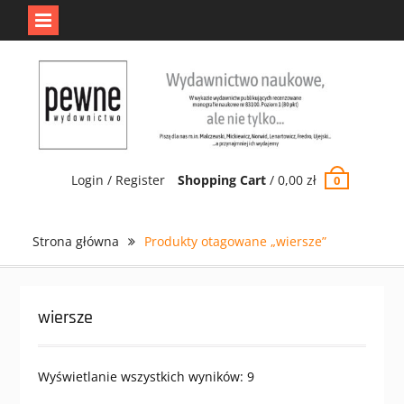
Jedno jest Pewne.
Odrzuć
Skip
to
content
Login / Register
Shopping Cart
/
0,00
zł
0
Strona główna
Produkty otagowane „wiersze”
wiersze
Wyświetlanie wszystkich wyników: 9