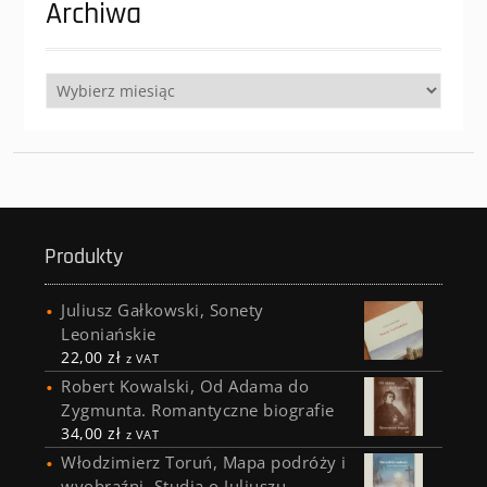
Archiwa
Archiwa
Produkty
Juliusz Gałkowski, Sonety
Leoniańskie
22,00
zł
z VAT
Robert Kowalski, Od Adama do
Zygmunta. Romantyczne biografie
34,00
zł
z VAT
Włodzimierz Toruń, Mapa podróży i
wyobraźni. Studia o Juliuszu