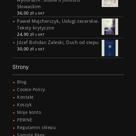
Słowackim
36,00
zł
z VAT
Paweł Majcherczyk, Usługi zecerskie.
Teksty krytyczne
24,90
zł
z VAT
Józef Bohdan Zaleski, Duch od stepu
30,00
zł
z VAT
Strony
Blog
Cookie Policy
Kontakt
Koszyk
Moje konto
PEWNE
Regulamin sklepu
Sample Page