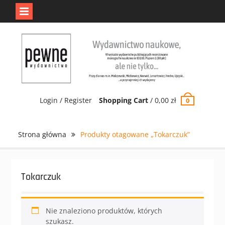
Jedno jest Pewne.
Odrzuć
Skip
to
content
Login / Register
Shopping Cart
/
0,00
zł
0
Strona główna
Produkty otagowane „Tokarczuk”
Tokarczuk
Nie znaleziono produktów, których
szukasz.