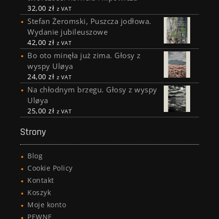
32,00
zł
z VAT
Stefan Żeromski, Puszcza jodłowa.
Wydanie jubileuszowe
42,00
zł
z VAT
Bo oto minęła już zima. Głosy z
wyspy Uløya
24,00
zł
z VAT
Na chłodnym brzegu. Głosy z wyspy
Uløya
25,00
zł
z VAT
Strony
Blog
Cookie Policy
Kontakt
Koszyk
Moje konto
PEWNE