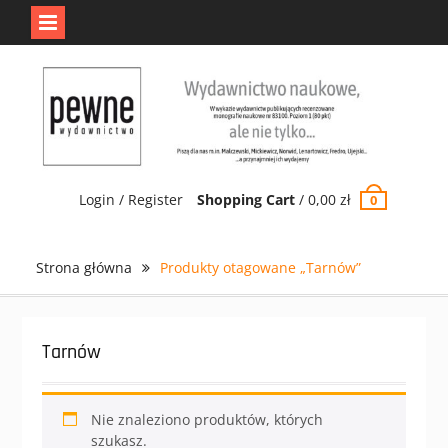
Jedno jest Pewne.
Odrzuć
Skip
to
content
Login / Register
Shopping Cart
/
0,00
zł
0
Strona główna
Produkty otagowane „Tarnów”
Tarnów
Nie znaleziono produktów, których
szukasz.