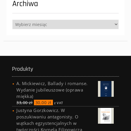
Archiwa
Archiwa
Produkty
A. Mickiewicz, Ballady i romanse.
Wydanie jubileuszowe (oprawa
miękka)
33,00
zł
30,00
zł
z VAT
Justyna Gorzkowicz. W
poszukiwaniu antagonisty. O
wątkach egzystencjalnych w
twórczości Kornela Filipowicza