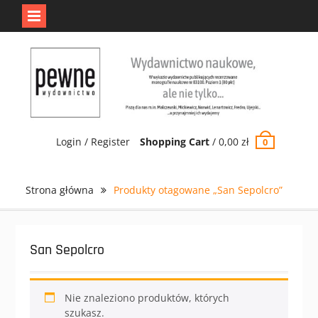
Jedno jest Pewne.
Odrzuć
Skip
to
content
Login / Register
Shopping Cart
/
0,00
zł
0
Strona główna
Produkty otagowane „San Sepolcro”
San Sepolcro
Nie znaleziono produktów, których
szukasz.