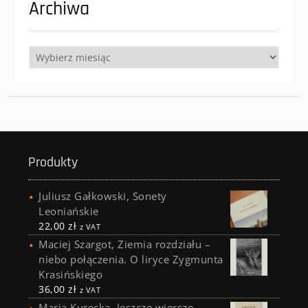
Archiwa
Archiwa
Produkty
Juliusz Gałkowski, Sonety
Leoniańskie
22,00
zł
z VAT
Maciej Szargot, Ziemia rozdziału –
niebo połączenia. O liryce Zygmunta
Krasińskiego
36,00
zł
z VAT
Maria Kurecka, Jeszcze wiersze.