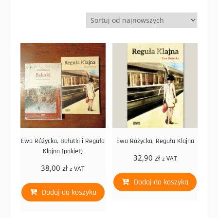
Ewa Różycka, Bałutki i Reguła
Ewa Różycka, Reguła Klajna
Klajna (pakiet)
32,90
zł
z VAT
38,00
zł
z VAT
Dodaj do koszyka
Dodaj do koszyka