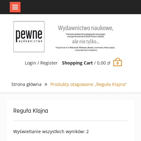
Jedno jest Pewne.
Odrzuć
Skip
to
content
Login / Register
Shopping Cart
/
0,00
zł
0
Strona główna
Produkty otagowane „Reguła Klajna”
Reguła Klajna
Wyświetlanie wszystkich wyników: 2