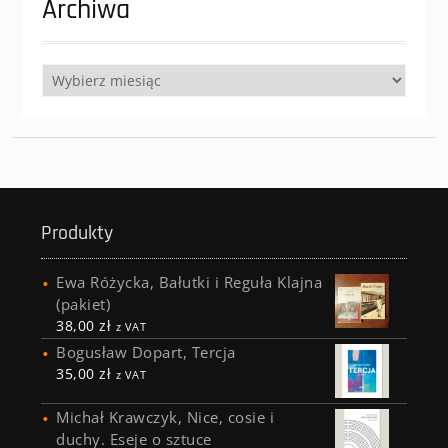
Archiwa
Archiwa
Produkty
Ewa Różycka, Bałutki i Reguła Klajna
(pakiet)
38,00
zł
z VAT
Bogusław Dopart, Tercja
35,00
zł
z VAT
Michał Krawczyk, Nice, cosie i
duchy. Eseje o sztuce