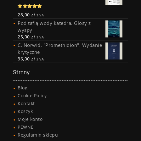
Oceniono
28,00
zł
z VAT
5.00
na 5
Pod taflą wody katedra. Głosy z
wyspy
25,00
zł
z VAT
C. Norwid, "Promethidion". Wydanie
krytyczne
36,00
zł
z VAT
Strony
Blog
Cookie Policy
Kontakt
Koszyk
Moje konto
PEWNE
Regulamin sklepu