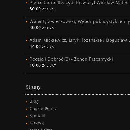
Pierre Corneille, Cyd. Przełożył Wiesław Mateu
30,00
zł
z VAT
Walenty Zwierkowski, Wybór publicystyki emig
40,00
zł
z VAT
Adam Mickiewicz, Liryki lozańskie / Bogusław 
44,00
zł
z VAT
Poezja i Dobroć (3) - Zenon Przesmycki
10,00
zł
z VAT
Strony
Blog
Cookie Policy
Kontakt
Koszyk