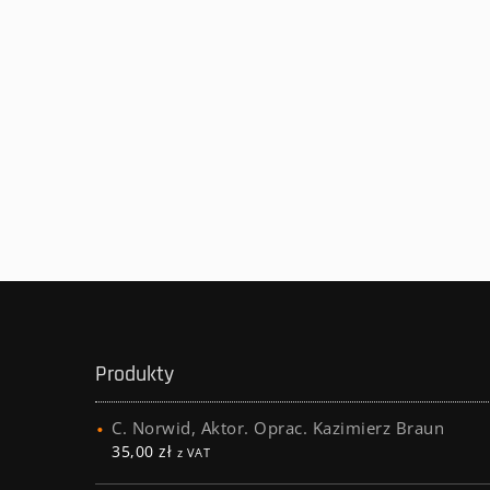
Produkty
C. Norwid, Aktor. Oprac. Kazimierz Braun
35,00
zł
z VAT