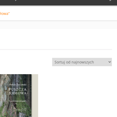
dłowa”