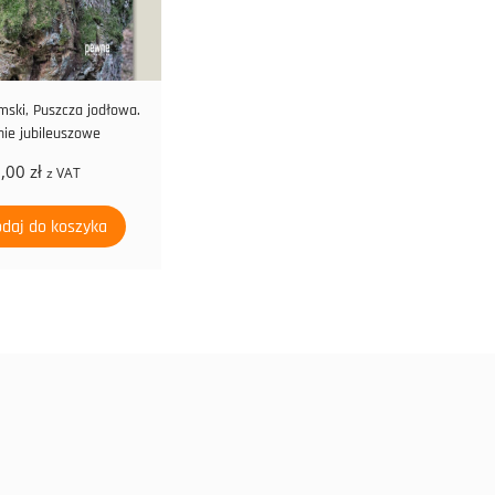
mski, Puszcza jodłowa.
ie jubileuszowe
2,00
zł
z VAT
daj do koszyka