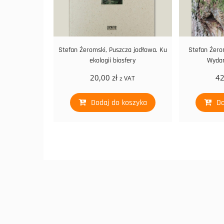
Stefan Żeromski, Puszcza jodłowa. Ku
Stefan Żero
ekologii biosfery
Wydan
20,00
zł
4
z VAT
Dodaj do koszyka
Do