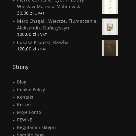
Wiesław Mateusz Malinowski
30,00
zł
z VAT
Marc Chagall, Wiersze. Tłumaczenie
Aleksandra Dańczyszyn
100,00
zł
z VAT
Łukasz Krupski, Rzeźba
120,00
zł
z VAT
Strony
Blog
Cookie Policy
Kontakt
Koszyk
Moje konto
PEWNE
Regulamin sklepu
Sample Page