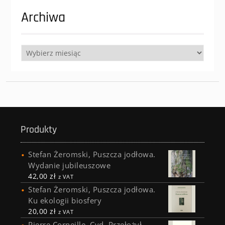
Archiwa
Archiwa
Produkty
Stefan Żeromski, Puszcza jodłowa.
Wydanie jubileuszowe
42,00
zł
z VAT
Stefan Żeromski, Puszcza jodłowa.
Ku ekologii biosfery
20,00
zł
z VAT
Pierre Corneille, Cyd. Przełożył