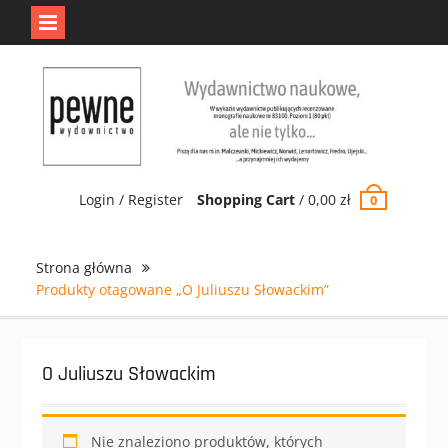
Jedno jest Pewne.
Odrzuć
Skip
to
content
Login / Register
Shopping Cart
/
0,00
zł
0
Strona główna
Produkty otagowane „O Juliuszu Słowackim”
O Juliuszu Słowackim
Nie znaleziono produktów, których