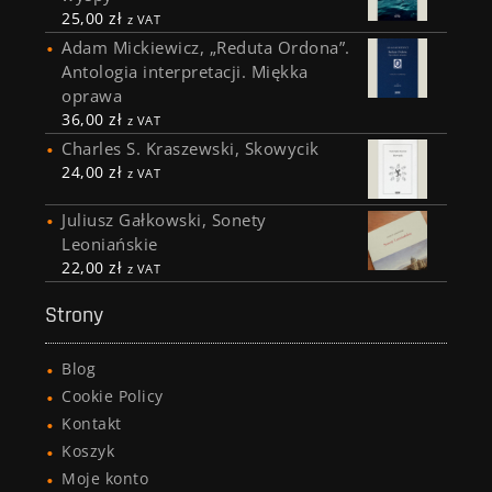
25,00
zł
z VAT
Adam Mickiewicz, „Reduta Ordona”.
Antologia interpretacji. Miękka
oprawa
36,00
zł
z VAT
Charles S. Kraszewski, Skowycik
24,00
zł
z VAT
Juliusz Gałkowski, Sonety
Leoniańskie
22,00
zł
z VAT
Strony
Blog
Cookie Policy
Kontakt
Koszyk
Moje konto