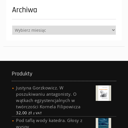
Archiwa
Archiwa
Produkty
Justyna Gorzkowicz. W
poszukiwaniu antagonisty. O
wątkach egzystencjalnych w
twórczości Kornela Filipowicza
32,00
zł
z VAT
Pod taflą wody katedra. Głosy z
wyspy