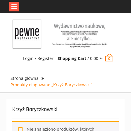
Jedno jest Pewne.
Odrzuć
Skip
to
content
Login / Register
Shopping Cart
/
0,00
zł
0
Strona główna
Produkty otagowane „Krzyż Baryczkowski”
Krzyż Baryczkowski
Nie znaleziono produktów, których