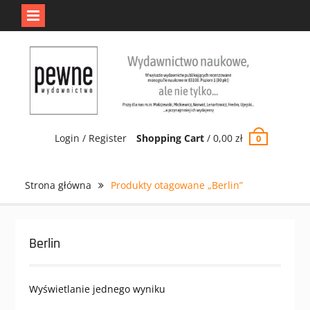
Jedno jest Pewne.
Odrzuć
Skip
to
content
Login / Register
Shopping Cart
/
0,00
zł
0
Strona główna
Produkty otagowane „Berlin”
Berlin
Wyświetlanie jednego wyniku