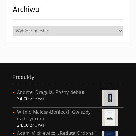
Archiwa
Archiwa
Produkty
Andrzej Draguła, Późny debiut
34,00
zł
z VAT
Witold Malesa-Boniecki, Gwiazdy
nad Tyńcem
24,00
zł
z VAT
Adam Mickiewicz, „Reduta Ordona”.