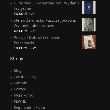
C. Norwid, "Promethidion". Wydanie
krytyczne
36,00
zł
z VAT
Stefan Żeromski, Puszcza jodłowa.
Wydanie jubileuszowe
42,00
zł
z VAT
Poezja i Dobroć (3) - Zenon
Przesmycki
10,00
zł
z VAT
Strony
Blog
Cookie Policy
Kontakt
Koszyk
Moje konto
PEWNE
Regulamin sklepu