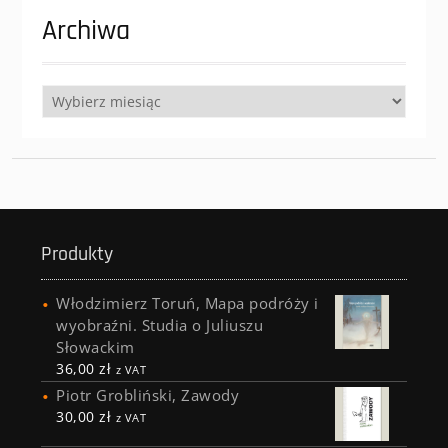
Archiwa
Archiwa
Produkty
Włodzimierz Toruń, Mapa podróży i
wyobraźni. Studia o Juliuszu
Słowackim
36,00
zł
z VAT
Piotr Grobliński, Zawody
30,00
zł
z VAT