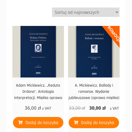
PROMOCJA!
Adam Mickiewicz, „Reduta
A. Mickiewicz, Ballady i
Ordona”. Antologia
romanse. Wydanie
interpretacji. Miękka oprawa
jubileuszowe (oprawa miękka)
36,00
zł
33,00
zł
30,00
zł
z VAT
z VAT
Dodaj do koszyka
Dodaj do koszyka