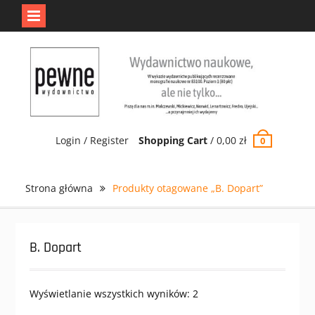
Jedno jest Pewne.
Odrzuć
Skip
to
content
Login / Register
Shopping Cart
/
0,00
zł
0
Strona główna
Produkty otagowane „B. Dopart”
B. Dopart
Wyświetlanie wszystkich wyników: 2