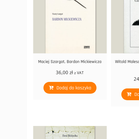
Maciej Szargot, Bardon Mickiewicza
Witold Males
36,00
zł
z VAT
2
Dodaj do koszyka
Do