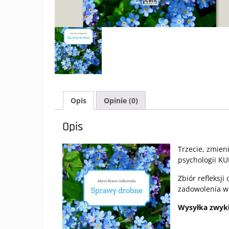
Opis
Opinie (0)
Opis
Trzecie, zmien
psychologii KU
Zbiór refleksj
zadowolenia w 
Wysyłka zwykł