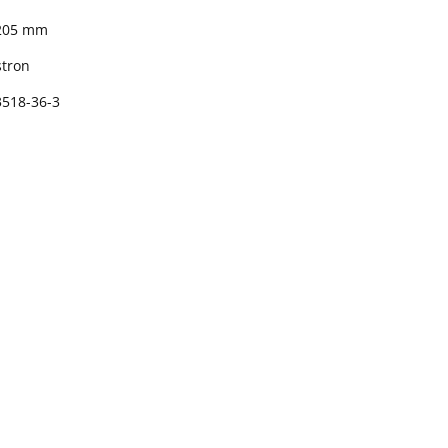
 205 mm
stron
3518-36-3