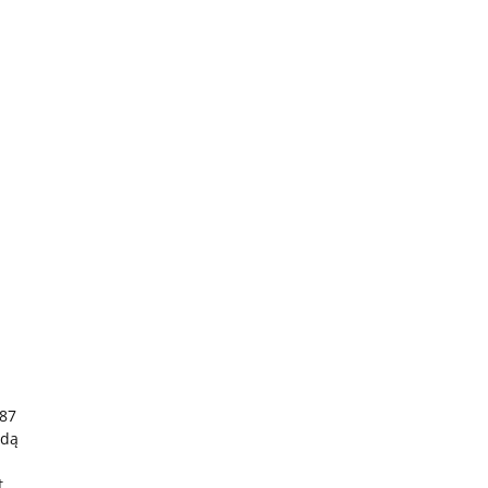
 87
ędą
t