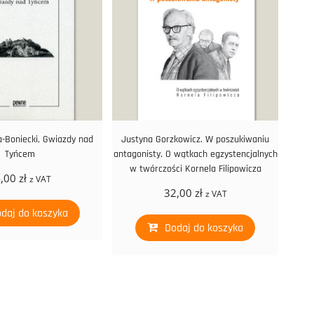
a-Boniecki, Gwiazdy nad
Justyna Gorzkowicz. W poszukiwaniu
Tyńcem
antagonisty. O wątkach egzystencjalnych
w twórczości Kornela Filipowicza
4,00
zł
z VAT
32,00
zł
z VAT
daj do koszyka
Dodaj do koszyka