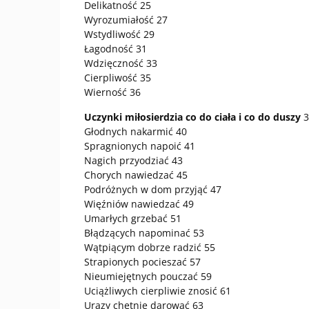
Delikatność 25
Wyrozumiałość 27
Wstydliwość 29
Łagodność 31
Wdzięczność 33
Cierpliwość 35
Wierność 36
Uczynki miłosierdzia co do ciała i co do duszy
3
Głodnych nakarmić 40
Spragnionych napoić 41
Nagich przyodziać 43
Chorych nawiedzać 45
Podróżnych w dom przyjąć 47
Więźniów nawiedzać 49
Umarłych grzebać 51
Błądzących napominać 53
Wątpiącym dobrze radzić 55
Strapionych pocieszać 57
Nieumiejętnych pouczać 59
Uciążliwych cierpliwie znosić 61
Urazy chętnie darować 63