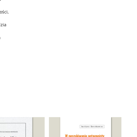
ości,
dzia
a