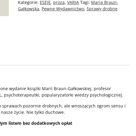
Kategorie:
ESEJE
,
proza
,
VARIA
Tagi:
Maria Braun-
Gałkowska
,
Pewne Wydawnictwo
,
Sprawy drobne
ione wydanie książki Marii Braun-Gałkowskiej, profesor
L, psychoterapeutki, popularyzatorki wiedzy psychologicznej.
i o sprawach pozornie drobnych, ale wnoszących ogrom sensu i
nasze życie. Nie tylko duchowe.
ym listem bez dodatkowych opłat