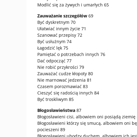
Modlić się za żywych i umarłych 65
Zauważanie szczegółów
69
Być dyskretnym 70
Ułatwiać innym życie 71
Szanować przepisy 72
Być usłużnym 74
Łagodzić lęk 75
Pamiętać o potrzebach innych 76
Dać odpocząć 77
Nie robić przykrości 79
Zauważać cudze kłopoty 80
Nie marnować jedzenia 81
Czasem porozmawiać 83
Cieszyć się radością innych 84
Być troskliwym 85
Błogosławieństwa
87
Błogosławieni cisi, albowiem oni posiądą ziemię
Błogosławieni którzy się smucą, albowiem oni b
pocieszeni 89
Błogosławieni ubodzy duchem, albowiem ich jes