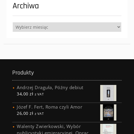
Archiwa
Archiwa
Produkty
Andrzej Draguła, Późny debiut
34,00
zł
z VAT
Józef F. Fert, Roma czyli Amor
26,00
zł
z VAT
Walenty Zwierkowski, Wybór
publicystyki emigracyjnej. Oprac.