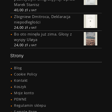
Marek Stanisz
40,00
zł
z VAT
Zbigniew Dmitroca, Deklaracja
niepodległości
24,00
zł
z VAT
Bo oto minęła już zima. Głosy z
wyspy Uløya
24,00
zł
z VAT
Strony
Blog
Cookie Policy
Kontakt
Koszyk
Moje konto
PEWNE
Regulamin sklepu
Sample Page