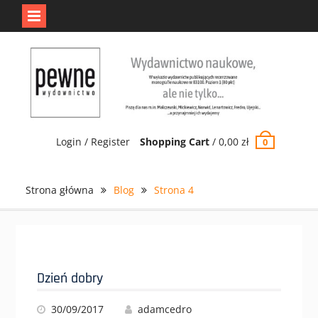
Jedno jest Pewne.
Odrzuć
Skip
to
content
Login / Register
Shopping Cart
/
0,00
zł
0
Strona główna
Blog
Strona 4
Blog
Dzień dobry
30/09/2017
adamcedro