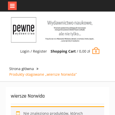
Jedno jest Pewne.
Odrzuć
Skip
to
content
Login / Register
Shopping Cart
/
0,00
zł
0
Strona główna
Produkty otagowane „wiersze Norwida”
wiersze Norwida
Nie znaleziono produktów, których