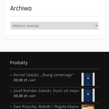
Archiwa
Archiwa
Produkty
Kornel Ujejski, „Skargi Jeremiego”
30,00
zł
z VAT
Józef Bohdan Zaleski, Duch od stepu
30,00
zł
z VAT
Ewa Różycka, Bałutki i Reguła Klajna