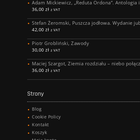
Adam Mickiewicz, „Reduta Ordona”. Antologia i
36,00
zł
z VAT
Stefan Żeromski, Puszcza jodłowa. Wydanie ju
42,00
zł
z VAT
Piotr Grobliński, Zawody
30,00
zł
z VAT
Maciej Szargot, Ziemia rozdziału – niebo połąc
36,00
zł
z VAT
Strony
Blog
Cookie Policy
Kontakt
Koszyk