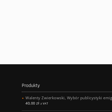
Produkty
Walenty Zwierkowski, Wybór publicystyki emig
40,00
zł
z VAT