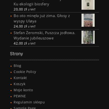
Ku ekologii biosfery
20,00
zł
z VAT
Bo oto minęła już zima. Głosy z
wyspy Uløya
24,00
zł
z VAT
Stefan Żeromski, Puszcza jodłowa.
Wydanie jubileuszowe
42,00
zł
z VAT
Strony
Blog
Cookie Policy
Kontakt
Koszyk
Moje konto
PEWNE
Regulamin sklepu
Sample Page