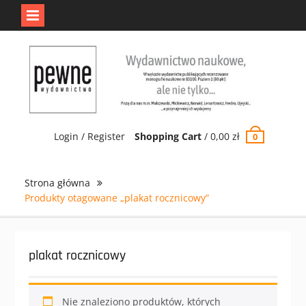
Jedno jest Pewne.
Odrzuć
Skip
to
content
Login / Register
Shopping Cart
/
0,00
zł
0
Strona główna
Produkty otagowane „plakat rocznicowy”
plakat rocznicowy
Nie znaleziono produktów, których