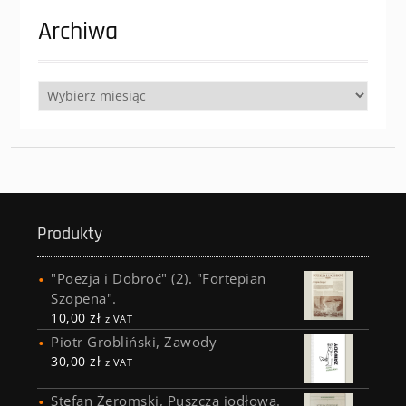
Archiwa
Archiwa
Produkty
"Poezja i Dobroć" (2). "Fortepian
Szopena".
10,00
zł
z VAT
Piotr Grobliński, Zawody
30,00
zł
z VAT
Stefan Żeromski, Puszcza jodłowa.