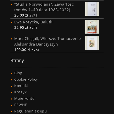
"Studia Norwidiana". Zawartość
tomów 1–40 (lata 1983-2022)
20,00
zł
z VAT
Ewa Różycka, Bałutki
32,90
zł
z VAT
Marc Chagall, Wiersze. Tłumaczenie
Aleksandra Dańczyszyn
100,00
zł
z VAT
Strony
Blog
Cookie Policy
Kontakt
Koszyk
Moje konto
PEWNE
Regulamin sklepu