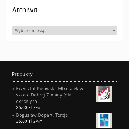
Archiwa
Archiwa
Produkty
Krzysztof Puławski, Mikołajek w
szkole Dobrej Zmiany (dla
dorosłych)
25,00
zł
z VAT
Bogusław Dopart, Tercja
35,00
zł
z VAT