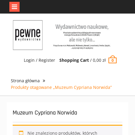
Jedno jest Pewne.
Odrzuć
Skip
to
content
Login / Register
Shopping Cart
/
0,00
zł
0
Strona główna
Produkty otagowane „Muzeum Cypriana Norwida”
Muzeum Cypriana Norwida
Nie znaleziono produktów, których