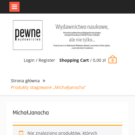
Jedno jest Pewne.
Odrzuć
Skip
to
content
Login / Register
Shopping Cart
/
0,00
zł
0
Strona główna
Produkty otagowane „MichałJanocha”
MichałJanocha
Nie znaleziono produktów, których