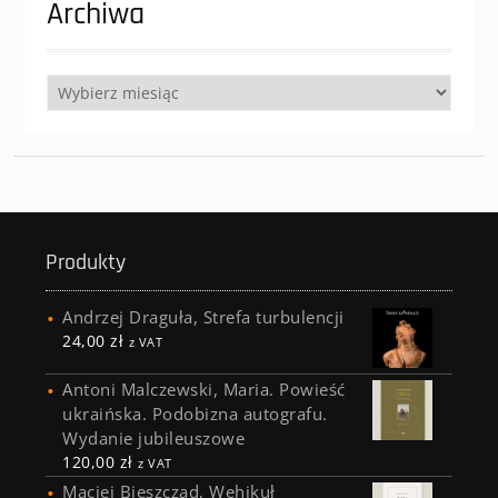
Archiwa
Archiwa
Produkty
Andrzej Draguła, Strefa turbulencji
24,00
zł
z VAT
Antoni Malczewski, Maria. Powieść
ukraińska. Podobizna autografu.
Wydanie jubileuszowe
120,00
zł
z VAT
Maciej Bieszczad, Wehikuł