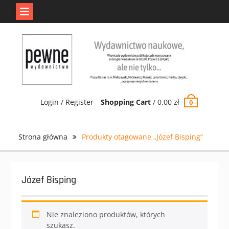
Jedno jest Pewne.
Odrzuć
Skip
to
content
Login / Register
Shopping Cart
/
0,00
zł
0
Strona główna
Produkty otagowane „Józef Bisping”
Józef Bisping
Nie znaleziono produktów, których
szukasz.