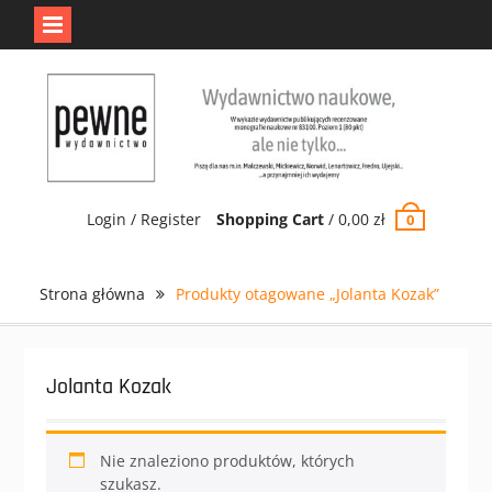
Jedno jest Pewne.
Odrzuć
Skip
to
content
Login / Register
Shopping Cart
/
0,00
zł
0
Strona główna
Produkty otagowane „Jolanta Kozak”
Jolanta Kozak
Nie znaleziono produktów, których
szukasz.