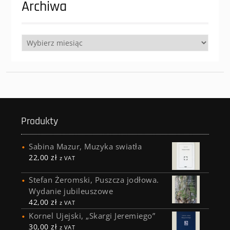
Archiwa
Archiwa
Produkty
Sabina Mazur, Muzyka swiatła
22,00
zł
z VAT
Stefan Żeromski, Puszcza jodłowa.
Wydanie jubileuszowe
42,00
zł
z VAT
Kornel Ujejski, „Skargi Jeremiego”
30,00
zł
z VAT