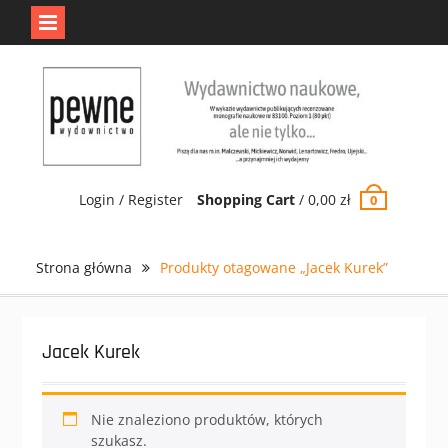
Jedno jest Pewne.
Odrzuć
Skip
to
content
Login / Register
Shopping Cart
/
0,00
zł
0
Strona główna
Produkty otagowane „Jacek Kurek”
Jacek Kurek
Nie znaleziono produktów, których
szukasz.