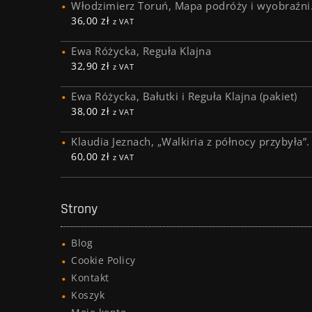
Włodzimierz Toruń, Mapa podróży i wyobraźni.
36,00
zł
z VAT
Ewa Różycka, Reguła Klajna
32,90
zł
z VAT
Ewa Różycka, Bałutki i Reguła Klajna (pakiet)
38,00
zł
z VAT
Klaudia Jeznach, „Walkiria z północy przybyła”.
60,00
zł
z VAT
Strony
Blog
Cookie Policy
Kontakt
Koszyk