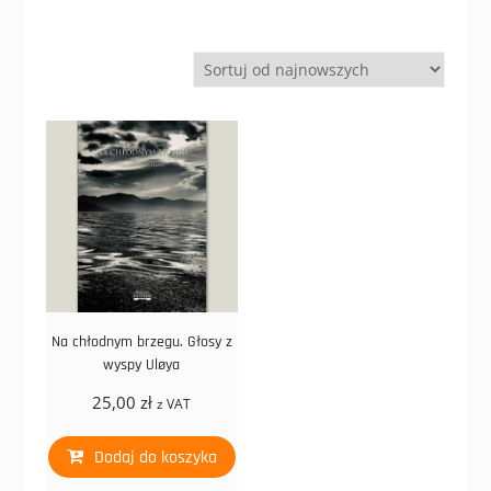
Na chłodnym brzegu. Głosy z
wyspy Uløya
25,00
zł
z VAT
Dodaj do koszyka