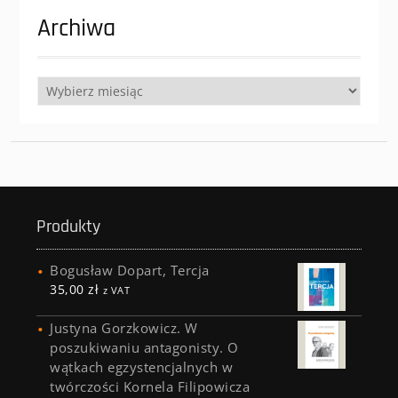
Archiwa
Archiwa
Produkty
Bogusław Dopart, Tercja
35,00
zł
z VAT
Justyna Gorzkowicz. W
poszukiwaniu antagonisty. O
wątkach egzystencjalnych w
twórczości Kornela Filipowicza