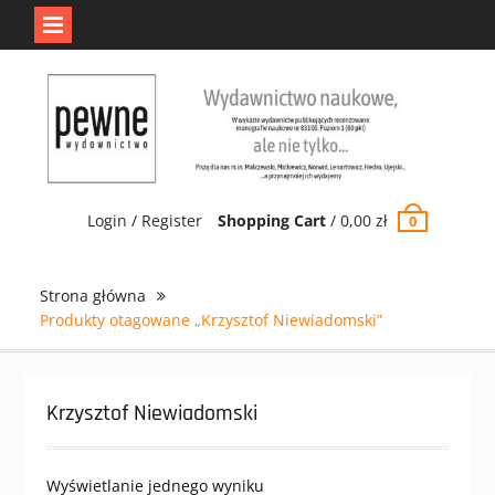
Jedno jest Pewne.
Odrzuć
Skip
to
content
Login / Register
Shopping Cart
/
0,00
zł
0
Strona główna
Produkty otagowane „Krzysztof Niewiadomski”
Krzysztof Niewiadomski
Wyświetlanie jednego wyniku