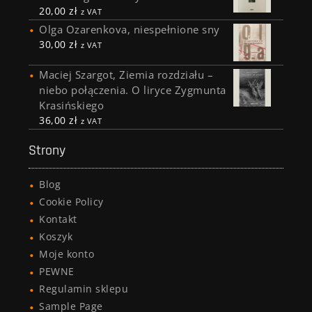
20,00
zł
z VAT
Olga Ozarenkova, niespełnione sny
30,00
zł
z VAT
Maciej Szargot, Ziemia rozdziału –
niebo połączenia. O liryce Zygmunta
Krasińskiego
36,00
zł
z VAT
Strony
Blog
Cookie Policy
Kontakt
Koszyk
Moje konto
PEWNE
Regulamin sklepu
Sample Page