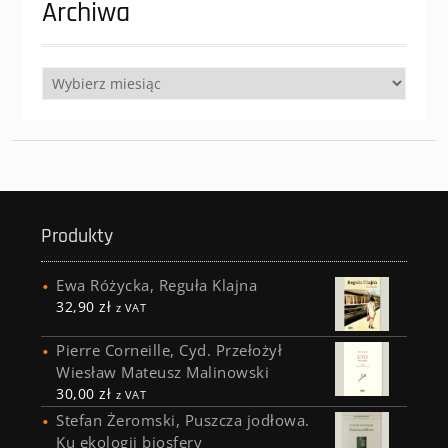
Archiwa
Archiwa
Produkty
Ewa Różycka, Reguła Klajna
32,90
zł
z VAT
Pierre Corneille, Cyd. Przełożył
Wiesław Mateusz Malinowski
30,00
zł
z VAT
Stefan Żeromski, Puszcza jodłowa.
Ku ekologii biosfery