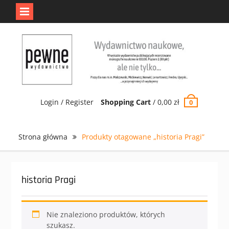
Jedno jest Pewne.
Odrzuć
Skip
to
content
Login / Register
Shopping Cart
/
0,00
zł
0
Strona główna
Produkty otagowane „historia Pragi”
historia Pragi
Nie znaleziono produktów, których
szukasz.