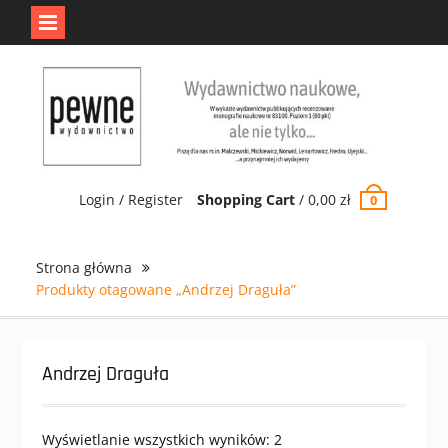
Jedno jest Pewne.
Odrzuć
Skip
to
content
Login / Register
Shopping Cart
/
0,00
zł
0
Strona główna
Produkty otagowane „Andrzej Draguła”
Andrzej Draguła
Wyświetlanie wszystkich wyników: 2