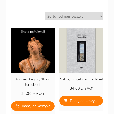
Andrzej Draguła, Strefa
Andrzej Draguła, Późny debiut
turbulencji
34,00
zł
z VAT
24,00
zł
z VAT
Dodaj do koszyka
Dodaj do koszyka