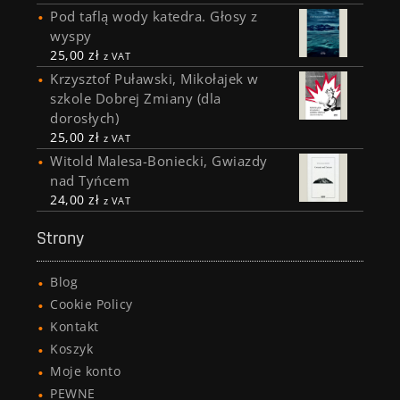
Pod taflą wody katedra. Głosy z
wyspy
25,00
zł
z VAT
Krzysztof Puławski, Mikołajek w
szkole Dobrej Zmiany (dla
dorosłych)
25,00
zł
z VAT
Witold Malesa-Boniecki, Gwiazdy
nad Tyńcem
24,00
zł
z VAT
Strony
Blog
Cookie Policy
Kontakt
Koszyk
Moje konto
PEWNE